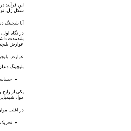
این فرآیند د
شکل ژل، نوار
آیا بلیچینگ 
در نگاه اول،
بلندمدت داشت
عوارض بلیچین
عوارض بلیچین
بلیچینگ دندان
حساسی
یکی از رایج‌
مواد شیمیایی
در اغلب موار
تحریک و