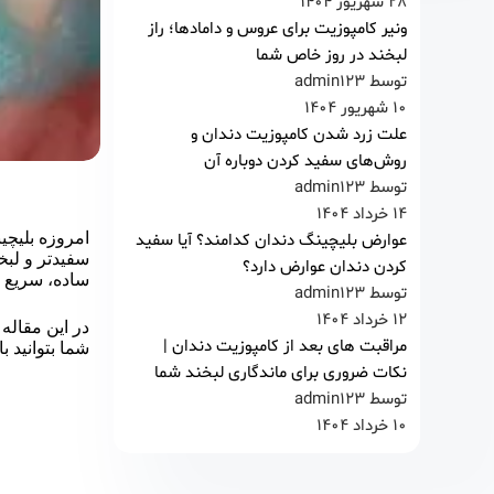
28 شهریور 1404
ونیر کامپوزیت برای عروس و دامادها؛ راز
لبخند در روز خاص شما
توسط admin123
10 شهریور 1404
علت زرد شدن کامپوزیت دندان و
روش‌های سفید کردن دوباره آن
توسط admin123
14 خرداد 1404
امروزه بلیچی
عوارض بلیچینگ دندان کدامند؟ آیا سفید
سفیدتر و لبخ
کردن دندان عوارض دارد؟
ساده، سریع و
توسط admin123
12 خرداد 1404
در این مقاله 
مراقبت‌ های بعد از کامپوزیت دندان |
شما بتوانید ب
نکات ضروری برای ماندگاری لبخند شما
توسط admin123
10 خرداد 1404