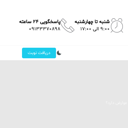
شنبه تا چهارشنبه
پاسخگویی 24 ساعته
9:00 الی 17:00
09133370898
دریافت نوبت
عوارض دارد؟