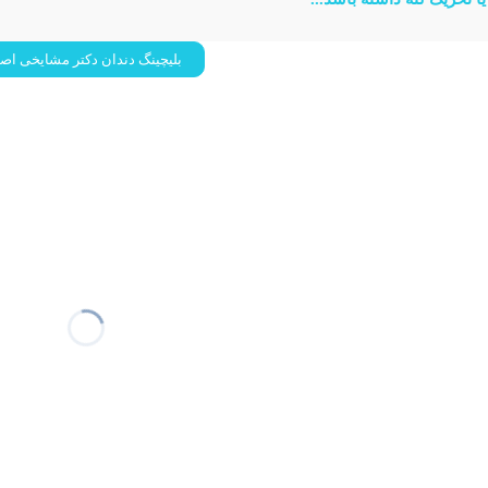
بلیچینگ دندان دکتر مشایخی اص