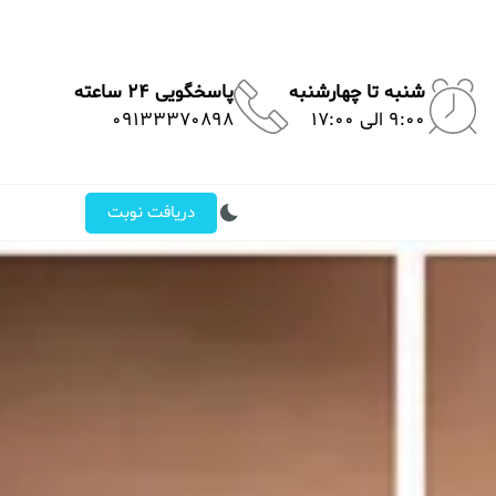
شنبه تا چهارشنبه
پاسخگویی 24 ساعته
9:00 الی 17:00
09133370898
دریافت نوبت